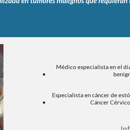
lizada en tumores malignos que requieran 
Médico especialista en el di
benign
 Especialista en c
áncer de estó
Cáncer Cérvico 
In