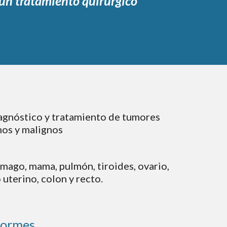
un tratamiento quirúrgico 
agnóstico y tratamiento de tumores 
os y malignos
mago, mama, pulmón, tiroides, ovario, 
uterino, colon y recto.
formes  